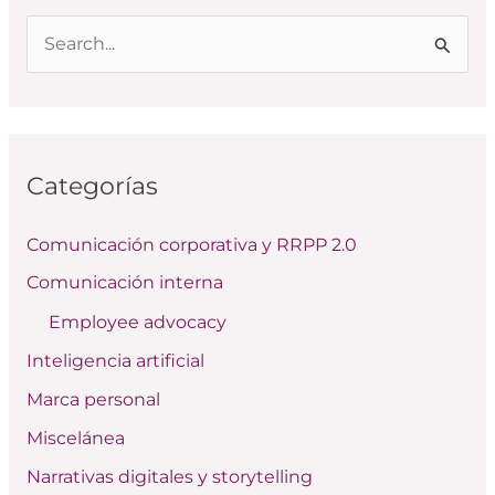
B
u
s
c
Categorías
a
r
Comunicación corporativa y RRPP 2.0
p
Comunicación interna
o
Employee advocacy
r
:
Inteligencia artificial
Marca personal
Miscelánea
Narrativas digitales y storytelling