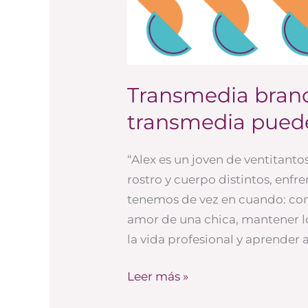
branding:
lo
que
el
Transmedia brand
transmedia
puede
transmedia puede
ofrecer
a
“Alex es un joven de ventitanto
las
rostro y cuerpo distintos, enf
marcas
tenemos de vez en cuando: con
amor de una chica, mantener lo
la vida profesional y aprender 
Leer más »