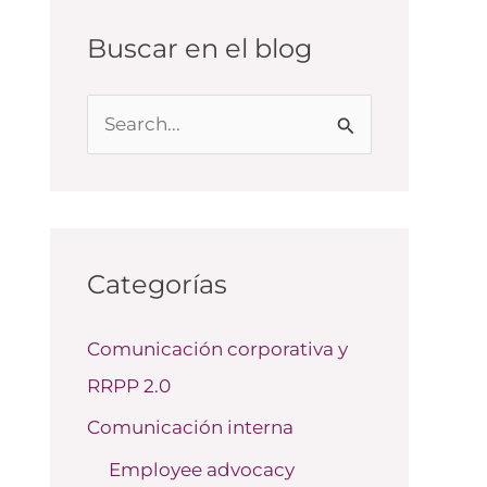
Buscar en el blog
B
u
s
c
a
Categorías
r
Comunicación corporativa y
p
RRPP 2.0
o
r
Comunicación interna
:
Employee advocacy