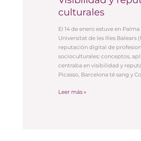
y
culturales
reputación
de
El 14 de enero estuve en Palma
proyectos
Universitat de les Illes Balears 
culturales
reputación digital de profesio
socioculturales: conceptos, apl
centraba en visibilidad y rep
Picasso, Barcelona té sang y C
Leer más »