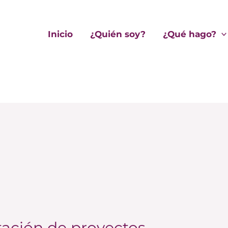
Inicio
¿Quién soy?
¿Qué hago?
utación de proyectos