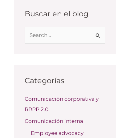
Buscar en el blog
B
u
s
c
a
Categorías
r
Comunicación corporativa y
p
RRPP 2.0
o
r
Comunicación interna
:
Employee advocacy