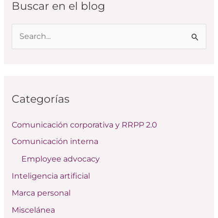
Buscar en el blog
B
u
s
c
Categorías
a
r
Comunicación corporativa y RRPP 2.0
p
Comunicación interna
o
Employee advocacy
r
:
Inteligencia artificial
Marca personal
Miscelánea