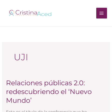
Ir
al
contenido
UJI
Relaciones públicas 2.0:
Relaciones
públicas
redescubriendo el ‘Nuevo
2.0:
Mundo’
redescubriendo
el
Este es el título de la conferencia que he