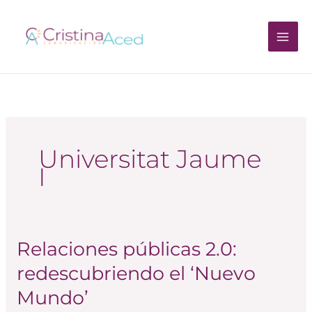
Ir
al
contenido
Universitat Jaume
I
Relaciones públicas 2.0:
Relaciones
públicas
redescubriendo el ‘Nuevo
2.0:
Mundo’
redescubriendo