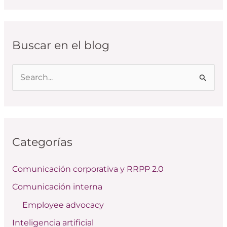
Buscar en el blog
B
u
s
c
Categorías
a
r
Comunicación corporativa y RRPP 2.0
p
Comunicación interna
o
Employee advocacy
r
:
Inteligencia artificial