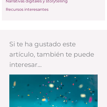
Narrativas digitales y storytelling
Recursos interesantes
Si te ha gustado este
artículo, también te puede
interesar…