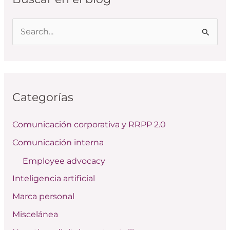
B
u
s
c
Categorías
a
r
Comunicación corporativa y RRPP 2.0
p
Comunicación interna
o
Employee advocacy
r
:
Inteligencia artificial
Marca personal
Miscelánea