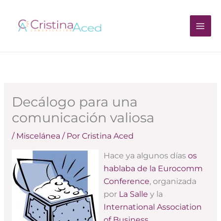
Ir
al
contenido
Decálogo para una
comunicación valiosa
/
Miscelánea
/ Por
Cristina Aced
Hace ya algunos días
os
hablaba de la Eurocomm
Conference
, organizada
por
La Salle
y la
International Association
of Business