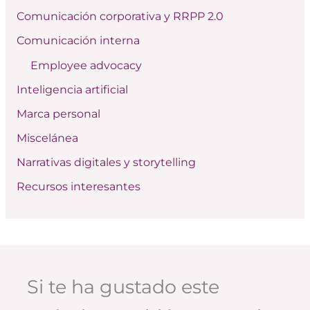
r
Comunicación corporativa y RRPP 2.0
p
Comunicación interna
o
Employee advocacy
r
:
Inteligencia artificial
Marca personal
Miscelánea
Narrativas digitales y storytelling
Recursos interesantes
Si te ha gustado este