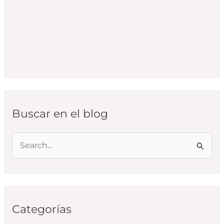
Buscar en el blog
B
u
s
c
Categorías
a