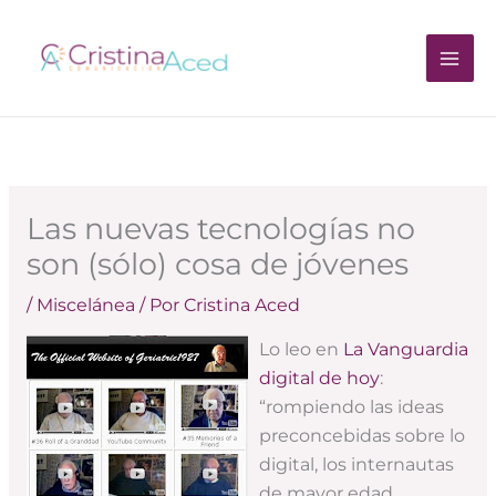
Ir
al
contenido
Las nuevas tecnologías no
son (sólo) cosa de jóvenes
/
Miscelánea
/ Por
Cristina Aced
Lo leo en
La Vanguardia
digital de hoy
:
“rompiendo las ideas
preconcebidas sobre lo
digital, los internautas
de mayor edad