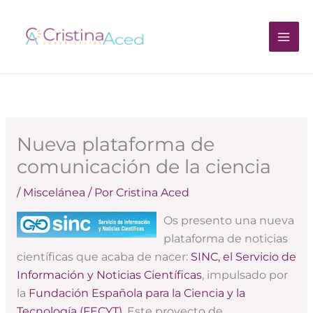
Ir
al
contenido
Nueva plataforma de
comunicación de la ciencia
/
Miscelánea
/ Por
Cristina Aced
Os presento una nueva
plataforma de noticias
científicas que acaba de nacer:
SINC, el Servicio de
Información y Noticias Científicas
, impulsado por
la
Fundación Española para la Ciencia y la
Tecnología (FECYT)
. Este proyecto de