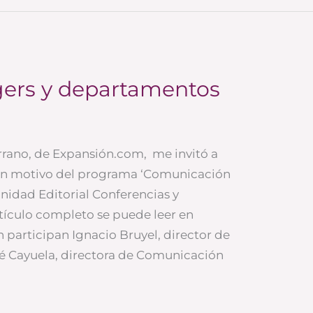
ggers y departamentos
rrano, de Expansión.com, me invitó a
on motivo del programa ‘Comunicación
Unidad Editorial Conferencias y
tículo completo se puede leer en
 participan Ignacio Bruyel, director de
é Cayuela, directora de Comunicación