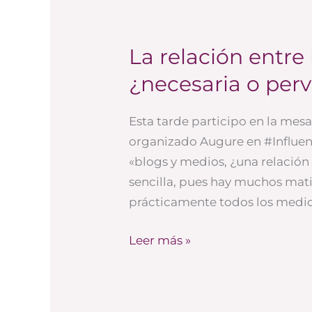
La relación entre
La
relación
¿necesaria o per
entre
blogueros
Esta tarde participo en la me
y
organizado Augure en #Influen
medios:
«blogs y medios, ¿una relación
¿necesaria
sencilla, pues hay muchos mati
o
prácticamente todos los medios
perversa?
Leer más »