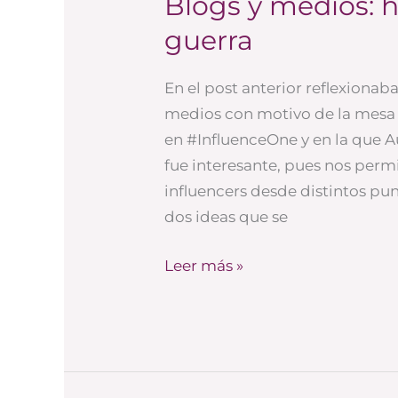
Blogs y medios: h
y
guerra
medios:
hagamos
En el post anterior reflexionab
la
medios con motivo de la mesa
paz
en #InfluenceOne y en la que A
y
fue interesante, pues nos permi
no
influencers desde distintos pu
la
dos ideas que se
guerra
Leer más »