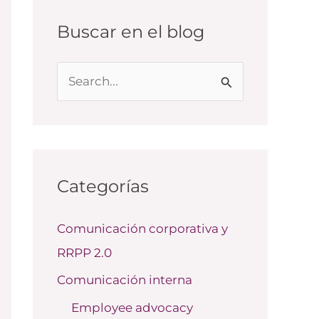
Buscar en el blog
B
u
s
c
a
Categorías
r
Comunicación corporativa y
p
RRPP 2.0
o
r
Comunicación interna
:
Employee advocacy