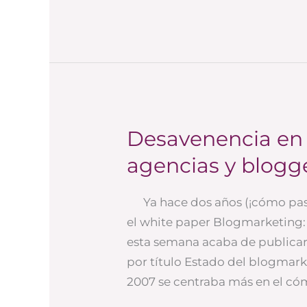
Desavenencia en l
Desavenencia
en
agencias y blogg
la
relación
Ya hace dos años (¡cómo pasa
entre
el white paper Blogmarketing: 
agencias
esta semana acaba de publicar
y
por título Estado del blogmar
bloggers
2007 se centraba más en el c