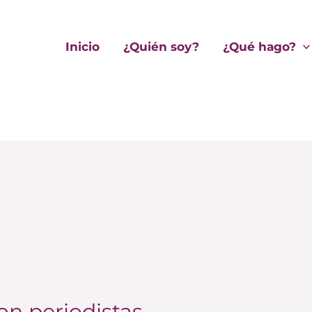
Inicio
¿Quién soy?
¿Qué hago?
on periodistas