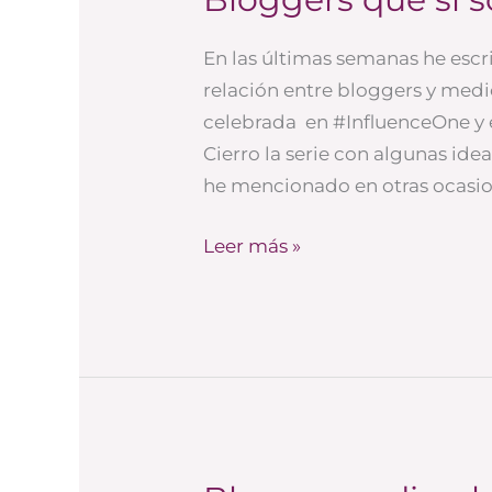
que
sí
En las últimas semanas he escri
son
relación entre bloggers y med
periodistas
celebrada en #InfluenceOne y e
Cierro la serie con algunas ide
he mencionado en otras ocasion
Leer más »
Blogs