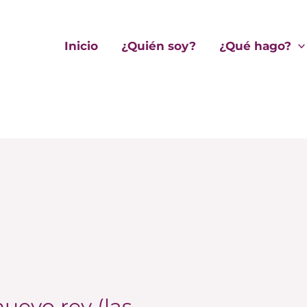
Inicio
¿Quién soy?
¿Qué hago?
nuevo rey (las