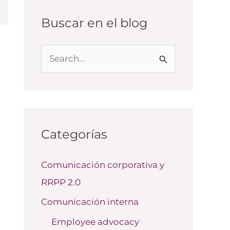
Buscar en el blog
B
u
s
c
a
Categorías
r
Comunicación corporativa y
p
RRPP 2.0
o
r
Comunicación interna
:
Employee advocacy