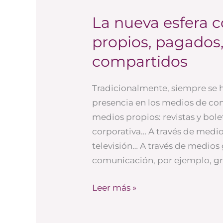
La nueva esfera 
La
nueva
propios, pagados
esfera
compartidos
comunicativa:
medios
Tradicionalmente, siempre se 
propios,
presencia en los medios de co
pagados,
medios propios: revistas y bol
ganados
corporativa… A través de medio
y
televisión… A través de medio
compartidos
comunicación, por ejemplo, gr
Leer más »