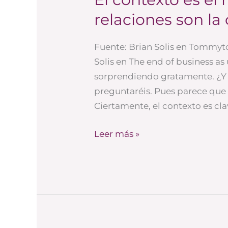
contexto
relaciones son la 
es
el
Fuente: Brian Solis en Tommytoy
nuevo
Solis en The end of business as
rey
sorprendiendo gratamente. ¿Y 
(las
preguntaréis. Pues parece que 
relaciones
Ciertamente, el contexto es cla
son
la
Leer más »
clave)