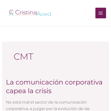
Ir
al
contenido
CMT
La comunicación corporativa
La
comunicación
capea la crisis
corporativa
capea
No está mal el sector de la comunicación
la
corporativa, a juzgar por la evolución de las