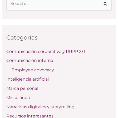
B
u
s
c
Categorías
a
r
Comunicación corporativa y RRPP 2.0
p
Comunicación interna
o
Employee advocacy
r
:
Inteligencia artificial
Marca personal
Miscelánea
Narrativas digitales y storytelling
Recursos interesantes