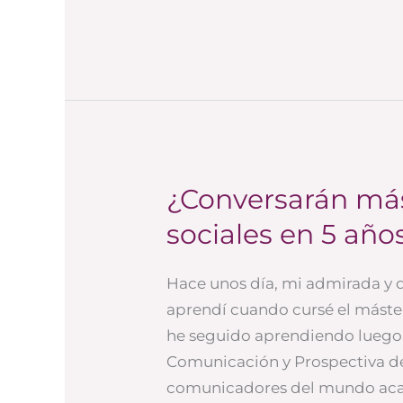
¿Conversarán más
¿Conversarán
más
sociales en 5 año
las
marcas
Hace unos día, mi admirada y q
en
aprendí cuando cursé el máste
redes
he seguido aprendiendo luego, 
sociales
Comunicación y Prospectiva d
en
comunicadores del mundo aca
5