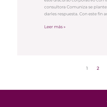
de
consultora Comuniza se plante
caso
darles respuesta. Con este fin 
(por
Comuniza)
Leer más »
1
2