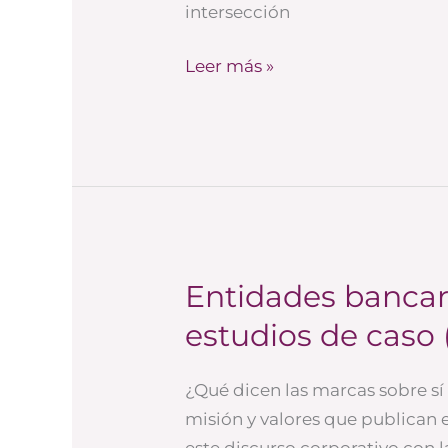
intersección
años?
Leer más »
Entidades bancari
Entidades
bancarias
estudios de caso
en
Twitter:
¿Qué dicen las marcas sobre sí
7
misión y valores que publican
estudios
este discurso corporativo con l