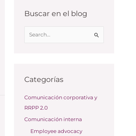
Buscar en el blog
B
u
s
c
a
Categorías
r
Comunicación corporativa y
p
RRPP 2.0
o
r
Comunicación interna
:
Employee advocacy