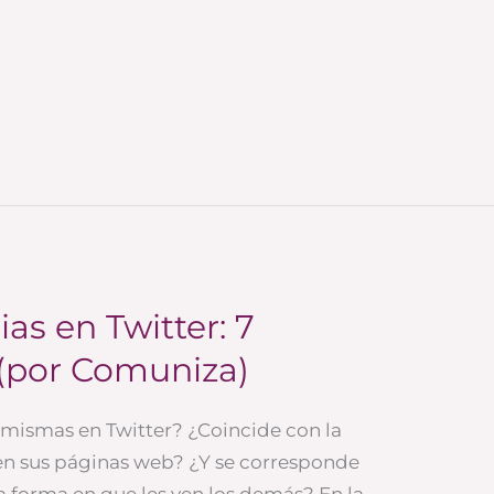
as en Twitter: 7
 (por Comuniza)
 mismas en Twitter? ¿Coincide con la
 en sus páginas web? ¿Y se corresponde
a forma en que les ven los demás? En la