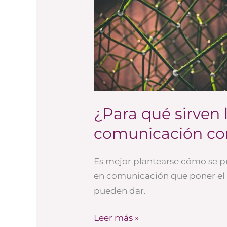
qué
sirven
las
redes
sociales
en
comunicación
¿Para qué sirven 
corporativa?
comunicación cor
Es mejor plantearse cómo se p
en comunicación que poner el f
pueden dar.
Leer más »