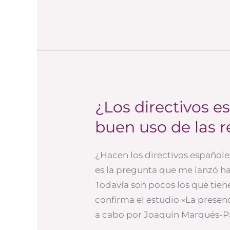
¿Los directivos 
¿Los
directivos
buen uso de las r
españoles
hacen
¿Hacen los directivos españole
un
es la pregunta que me lanzó ha
buen
Todavía son pocos los que tiene
uso
confirma el estudio «La presenc
de
a cabo por Joaquín Marqués-Pa
las