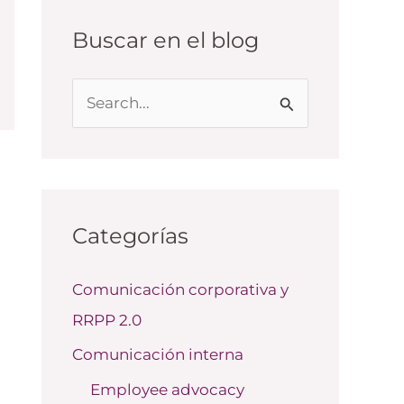
Buscar en el blog
B
u
s
c
a
Categorías
r
Comunicación corporativa y
p
RRPP 2.0
o
r
Comunicación interna
:
Employee advocacy