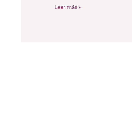
redes
Leer más »
sociales?