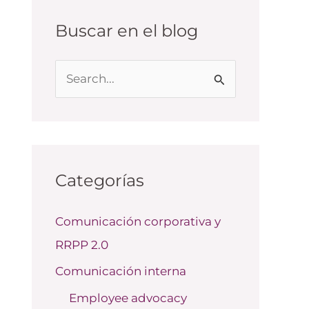
Buscar en el blog
B
u
s
c
a
Categorías
r
Comunicación corporativa y
p
RRPP 2.0
o
r
Comunicación interna
:
Employee advocacy