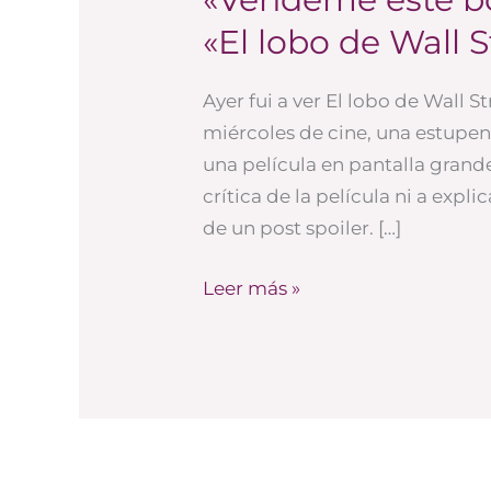
este
«El lobo de Wall S
boli»
y
Ayer fui a ver El lobo de Wall 
otras
miércoles de cine, una estupe
lecciones
una película en pantalla grand
de
crítica de la película ni a expli
«El
de un post spoiler. […]
lobo
de
Leer más »
Wall
Street»