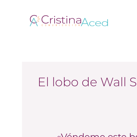
Ir
al
contenido
El lobo de Wall S
«Véndeme este bol
«Véndeme