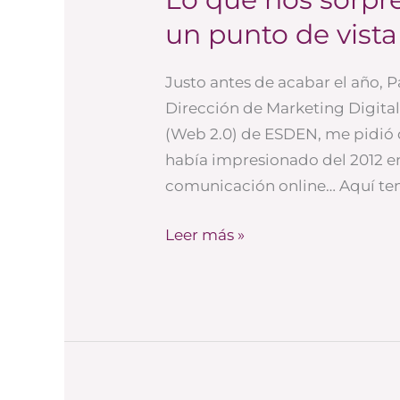
que
un punto de vista 
nos
sorprendió
Justo antes de acabar el año, 
en
Dirección de Marketing Digita
2012…
(Web 2.0) de ESDEN, me pidió
desde
había impresionado del 2012 en
un
comunicación online… Aquí tené
punto
de
Leer más »
vista
digital