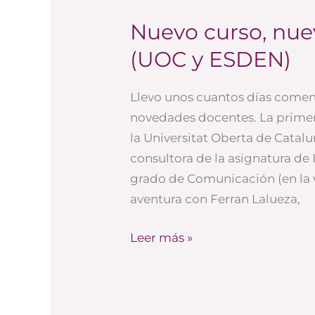
Nuevo curso, nue
Nuevo
curso,
(UOC y ESDEN)
nuevos
proyectos
Llevo unos cuantos días come
docentes
novedades docentes. La prime
(UOC
la Universitat Oberta de Cata
y
consultora de la asignatura de 
ESDEN)
grado de Comunicación (en la v
aventura con Ferran Lalueza,
Leer más »