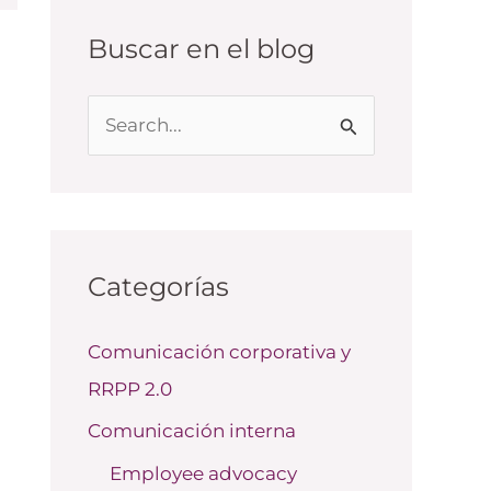
Buscar en el blog
B
u
s
c
a
Categorías
r
Comunicación corporativa y
p
RRPP 2.0
o
r
Comunicación interna
:
Employee advocacy