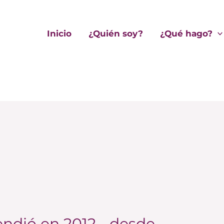
Inicio
¿Quién soy?
¿Qué hago?
endió en 2012… desde