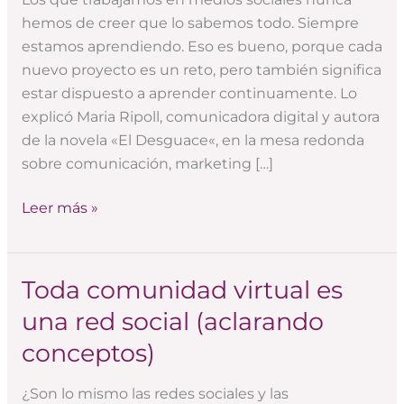
desguace,
hemos de creer que lo sabemos todo. Siempre
Polièdric
estamos aprendiendo. Eso es bueno, porque cada
y
nuevo proyecto es un reto, pero también significa
Banc
estar dispuesto a aprender continuamente. Lo
Sabadell
explicó Maria Ripoll, comunicadora digital y autora
de la novela «El Desguace«, en la mesa redonda
sobre comunicación, marketing […]
Leer más »
Toda comunidad virtual es
Toda
comunidad
una red social (aclarando
virtual
conceptos)
es
una
¿Son lo mismo las redes sociales y las
red