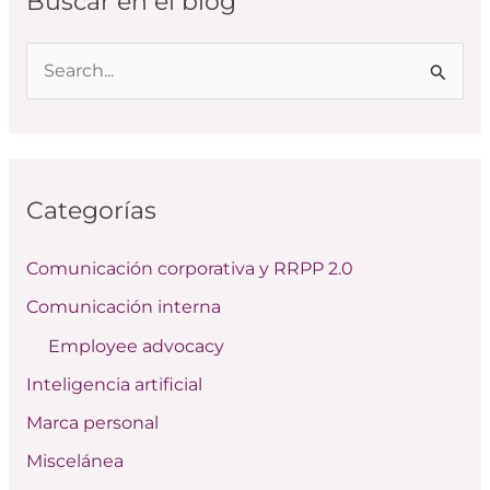
Buscar en el blog
B
u
s
c
Categorías
a
r
Comunicación corporativa y RRPP 2.0
p
Comunicación interna
o
Employee advocacy
r
:
Inteligencia artificial
Marca personal
Miscelánea