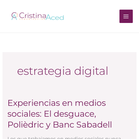
Ir
al
contenido
estrategia digital
Experiencias en medios
Experiencias
en
sociales: El desguace,
medios
Polièdric y Banc Sabadell
sociales:
El
Los que trabajamos en medios sociales nunca