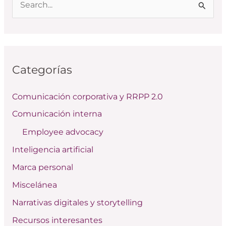
B
u
s
c
Categorías
a
r
Comunicación corporativa y RRPP 2.0
p
Comunicación interna
o
Employee advocacy
r
:
Inteligencia artificial
Marca personal
Miscelánea
Narrativas digitales y storytelling
Recursos interesantes