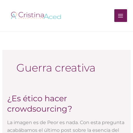
Ir
al
contenido
Guerra creativa
¿Es ético hacer
¿Es
ético
crowdsourcing?
hacer
crowdsourcing?
La imagen es de Peor es nada. Con esta pregunta
acabábamos el último post sobre la esencia del