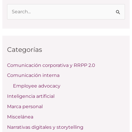
B
u
s
c
Categorías
a
r
Comunicación corporativa y RRPP 2.0
p
Comunicación interna
o
Employee advocacy
r
:
Inteligencia artificial
Marca personal
Miscelánea
Narrativas digitales y storytelling