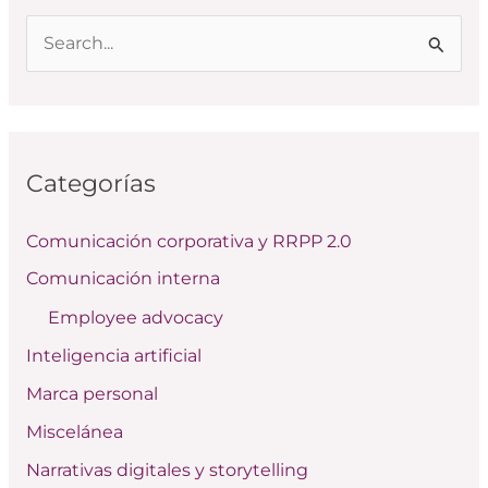
B
u
s
c
Categorías
a
r
Comunicación corporativa y RRPP 2.0
p
Comunicación interna
o
Employee advocacy
r
:
Inteligencia artificial
Marca personal
Miscelánea
Narrativas digitales y storytelling