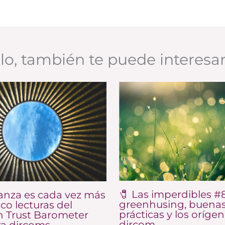
ulo, también te puede interesa
🧷 Las imperdibles #8
anza es cada vez más
greenhusing, buena
nco lecturas del
prácticas y los orígen
 Trust Barometer
dircom
ra dircoms