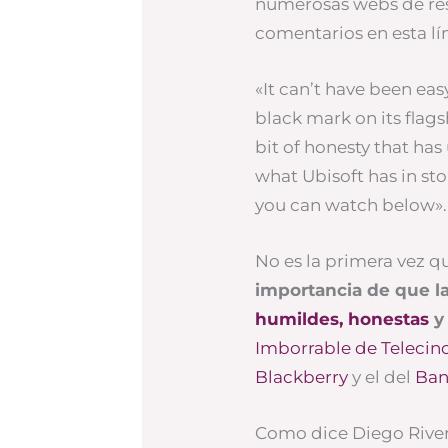
numerosas webs de re
comentarios en esta lí
«It can’t have been eas
black mark on its flags
bit of honesty that ha
what Ubisoft has in sto
you can watch below».
No es la primera vez 
importancia de que 
humildes, honestas
y
Imborrable de Telecin
Blackberry
y el del
Ban
Como dice Diego River