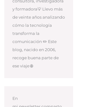
consultora, investigadora
y formadora💡 Llevo más
de veinte años analizando
cómo la tecnología
transforma la
comunicación ✏️ Este
blog, nacido en 2006,
recoge buena parte de
ese viaje 🌐
En
mi
newsletter
comparto