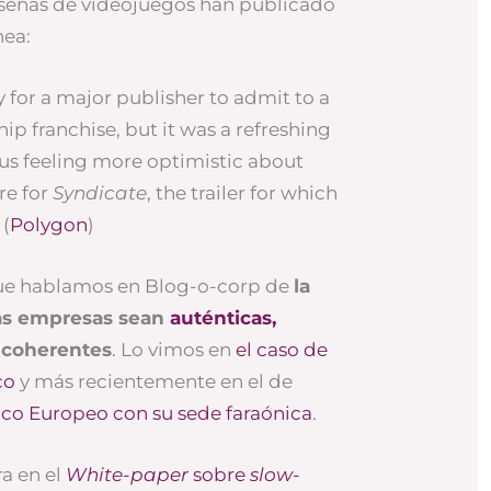
señas de videojuegos han publicado
nea:
y for a major publisher to admit to a
hip franchise, but it was a refreshing
s us feeling more optimistic about
re for
Syndicate
, the trailer for which
 (
Polygon
)
que hablamos en Blog-o-corp de
la
las empresas sean
auténticas,
 coherentes
. Lo vimos en
el caso de
co
y más recientemente en el de
co Europeo con su sede faraónica
.
a en el
White-paper
sobre
slow-