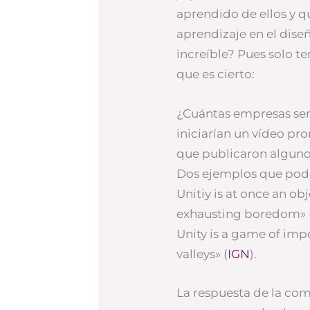
aprendido de ellos y q
aprendizaje en el dise
increíble? Pues solo t
que es cierto:
¿Cuántas empresas ser
iniciarían un vídeo pr
que publicaron alguno
Dos ejemplos que podéi
Unitiy is at once an ob
exhausting boredom» 
Unity is a game of imp
valleys» (
IGN
).
La respuesta de la co