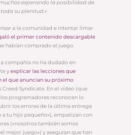
 muchos esperando la posibilidad de
toda su plenitud.»
sar a la comunidad e intentar limar
galó el primer contenido descargable
que habían comprado el juego.
 la compañía no ha dudado en
nte y
explicar las lecciones que
n el que anuncian su próximo
’s Creed Syndicate. En el vídeo (que
, los programadores reconocen lo
brir los errores de la última entrega
o a tu hijo pequeño»), empatizan con
dores («nosotros también somos
el mejor juego») y aseguran que han