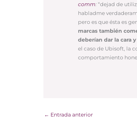
comm
:
“dejad de utili
habladme verdaderament
pero es que ésta es g
marcas también come
deberían dar la cara 
el caso de Ubisoft, l
comportamiento hones
←
Entrada anterior