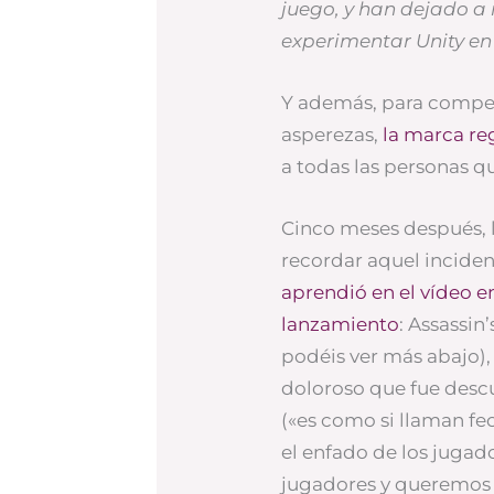
juego, y han dejado a
experimentar Unity en 
Y además, para compen
asperezas,
la marca re
a todas las personas 
Cinco meses después,
recordar aquel incide
aprendió en el vídeo e
lanzamiento
: Assassin
podéis ver más abajo)
doloroso que fue descu
(«es como si llaman fe
el enfado de los juga
jugadores y queremos 