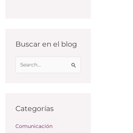
Buscar en el blog
B
u
s
c
a
Categorías
r
Comunicación
p