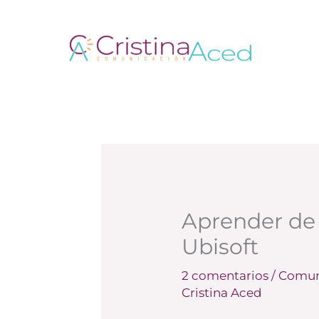
Ir
al
contenido
Aprender de l
Ubisoft
2 comentarios
/
Comuni
Cristina Aced