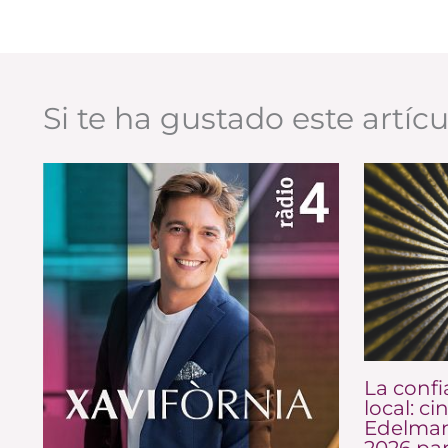
Si te ha gustado este artíc
La confi
local: ci
Edelman
2026 pa