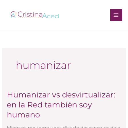
Ir
al
contenido
humanizar
Humanizar vs desvirtualizar:
Humanizar
vs
en la Red también soy
desvirtualizar:
humano
en
la
Mientras me tomo unos días de descanso, os dejo