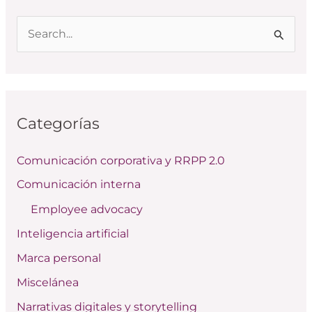
B
u
s
c
Categorías
a
r
Comunicación corporativa y RRPP 2.0
p
Comunicación interna
o
Employee advocacy
r
:
Inteligencia artificial
Marca personal
Miscelánea
Narrativas digitales y storytelling