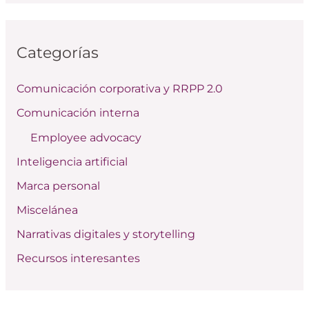
s
c
Categorías
a
r
Comunicación corporativa y RRPP 2.0
p
Comunicación interna
o
Employee advocacy
r
:
Inteligencia artificial
Marca personal
Miscelánea
Narrativas digitales y storytelling
Recursos interesantes