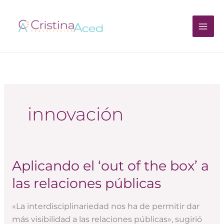
Ir
al
contenido
innovación
Aplicando el ‘out of the box’ a
Aplicando
el
las relaciones públicas
‘out
of
«La interdisciplinariedad nos ha de permitir dar
the
más visibilidad a las relaciones públicas», sugirió