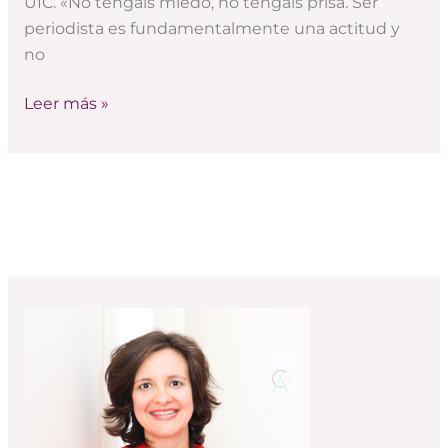
significa
UIC. «No tengáis miedo, no tengáis prisa. Ser
ser
periodista es fundamentalmente una actitud y
periodista»
no
Leer más »