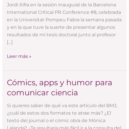
box’
Jordi Xifra en la sesión inaugural de la Barcelona
a
International Critical PR Conference #8, celebrada
las
en la Universitat Pompeu Fabra la semana pasada
relaciones
y en la que tuve la suerte de presentar algunos
públicas
resultados de mi tesis doctoral junto al profesor
[…]
Leer más »
Cómics, apps y humor para
Cómics,
apps
comunicar ciencia
y
humor
Si quieres saber de qué va este artículo del BMJ,
para
¿cuál de estos dos formatos te atrae más? ¿El
comunicar
texto del journal o el cómic obra de Mónica
ciencia
Lalanda? ¿Te resultaría más fácil ir a la consulta del