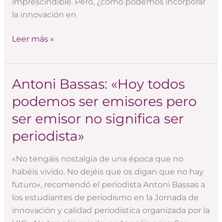
imprescindible. Pero, ¿cómo podemos incorporar
la innovación en
Leer más »
Antoni Bassas: «Hoy todos
Antoni
Bassas:
podemos ser emisores pero
«Hoy
ser emisor no significa ser
todos
podemos
periodista»
ser
emisores
«No tengáis nostalgia de una época que no
pero
habéis vivido. No dejéis que os digan que no hay
ser
futuro», recomendó el periodista Antoni Bassas a
emisor
los estudiantes de periodismo en la Jornada de
no
innovación y calidad periodística organizada por la