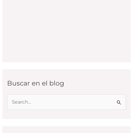
Buscar en el blog
B
u
s
c