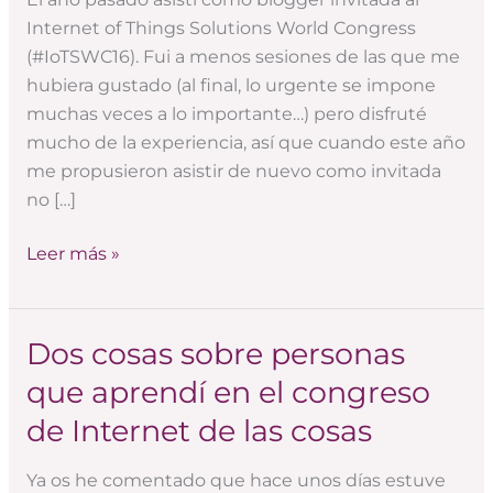
del
Internet of Things Solutions World Congress
IOT
(#IoTSWC16). Fui a menos sesiones de las que me
Congress
hubiera gustado (al final, lo urgente se impone
#IOTSWC17
muchas veces a lo importante…) pero disfruté
mucho de la experiencia, así que cuando este año
me propusieron asistir de nuevo como invitada
no […]
Leer más »
Dos cosas sobre personas
Dos
cosas
que aprendí en el congreso
sobre
de Internet de las cosas
personas
que
Ya os he comentado que hace unos días estuve
aprendí