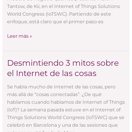
IoT
Tantow, de Kii, en el Internet of Things Solutions
World Congress (IoTSWC). Partiendo de este
enfoque, está claro que el primer paso es
Leer más »
Desmintiendo 3 mitos sobre
Desmintiendo
3
el Internet de las cosas
mitos
sobre
Se habla mucho de Internet de las cosas, pero
el
más allá de “cosas conectadas”. ¿De qué
Internet
hablamos cuando hablamos de Internet of Things
de
(IoT)? La semana pasada estuve en el Internet of
las
Things Solutions World Congress (IoTSWC) que se
cosas
celebró en Barcelona y una de las sesiones que