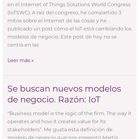
en el Internet of Things Solutions World Congress
en
(IoTSWC). A raíz del congreso, he compartido 3
el
mitos sobre el Internet de las cosas y he
congreso
publicado un post cómo el IoT está cambiando los
de
modelos de negocio. Este post de hoy no se
Internet
centra en las
de
las
Leer más »
cosas
Se buscan nuevos modelos
Se
buscan
de negocio. Razón: IoT
nuevos
modelos
“Business model is the logic of the firm. The way it
de
operates and how it creates value for its
negocio.
stakeholders”. Me gusta esta definición de
Razón:
modelo de negocio que nos presentó Martin