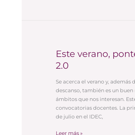
Este verano, pont
Este
verano,
2.0
ponte
al
Se acerca el verano y, además
día
descanso, también es un buen 
en
ámbitos que nos interesan. Est
reputación
convocatorias docentes. La prime
2.0
de julio en el IDEC,
Leer más »