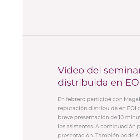
Vídeo del semina
Vídeo
del
distribuida en EO
seminario
sobre
En febrero participé con Magal
reputación
reputación distribuida en EOI 
distribuida
breve presentación de 10 minu
en
los asistentes. A continuación 
EOI
presentación. También podéis 