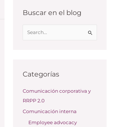
Buscar en el blog
B
u
s
c
a
Categorías
r
Comunicación corporativa y
p
RRPP 2.0
o
r
Comunicación interna
:
Employee advocacy