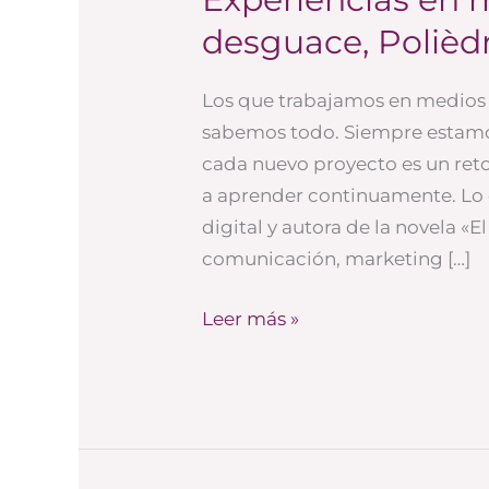
en
desguace, Polièdr
medios
sociales:
Los que trabajamos en medios 
El
sabemos todo. Siempre estamo
desguace,
cada nuevo proyecto es un reto
Polièdric
a aprender continuamente. Lo 
y
digital y autora de la novela 
Banc
comunicación, marketing […]
Sabadell
Leer más »