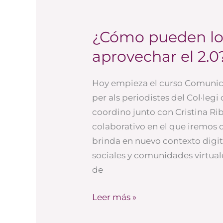
¿Cómo pueden los
¿Cómo
pueden
aprovechar el 2.0
los
periodistas
Hoy empieza el curso Comunicac
aprovechar
per als periodistes del Col·leg
el
coordino junto con Cristina Ri
2.0?
colaborativo en el que iremos
brinda en nuevo contexto digit
sociales y comunidades virtual
de
Leer más »