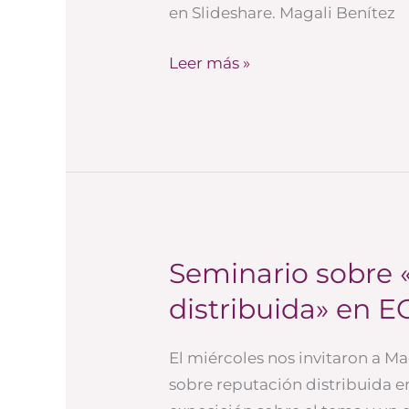
en Slideshare. Magali Benítez
Leer más »
Seminario sobre 
Seminario
sobre
distribuida» en E
«Reputación
distribuida»
El miércoles nos invitaron a Ma
en
sobre reputación distribuida e
EOI