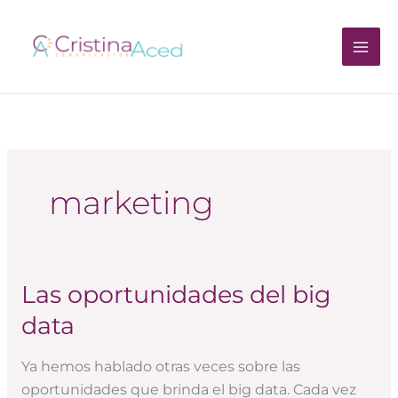
Ir
al
contenido
marketing
Las oportunidades del big
Las
oportunidades
data
del
big
Ya hemos hablado otras veces sobre las
data
oportunidades que brinda el big data. Cada vez