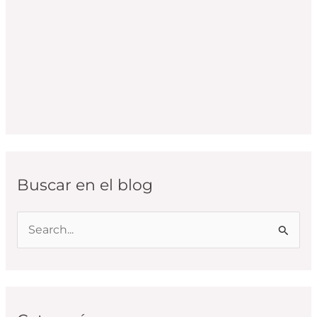
Buscar en el blog
B
u
s
c