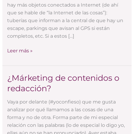
hay más objetos conectados a Internet (de ahí
que se hable de “la Internet de las cosas”):
tuberías que informan a la central de que hay un
escape, parkings que avisan al GPS si están
completos, etc. Si a estos […]
Leer más »
¿Márketing de contenidos o
¿Márketing
de
redacción?
contenidos
o
Vaya por delante (#yoconfieso) que me gusta
redacción?
analizar por qué llamamos a las cosas de una
forma y no de otra. Forma parte de mi especial
relación con las palabras (lo de especial lo digo yo,
ellas aún no se han pronunciado). Ayer estaba