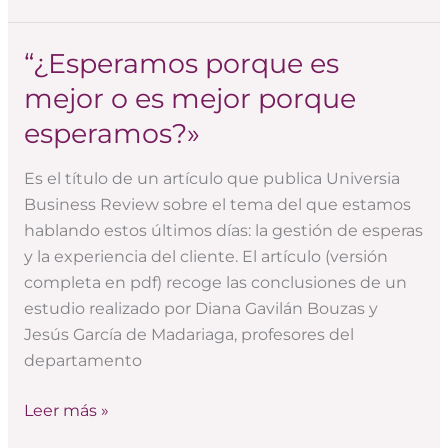
“¿Esperamos porque es
“¿Esperamos
porque
mejor o es mejor porque
es
esperamos?»
mejor
o
Es el título de un artículo que publica Universia
es
Business Review sobre el tema del que estamos
mejor
hablando estos últimos días: la gestión de esperas
porque
y la experiencia del cliente. El artículo (versión
esperamos?»
completa en pdf) recoge las conclusiones de un
estudio realizado por Diana Gavilán Bouzas y
Jesús García de Madariaga, profesores del
departamento
Leer más »