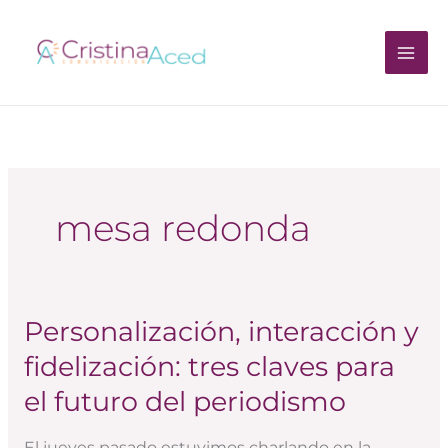
Ir
al
contenido
mesa redonda
Personalización, interacción y
Personalización,
interacción
fidelización: tres claves para
y
el futuro del periodismo
fidelización:
tres
El jueves pasado estuvimos charlando en la