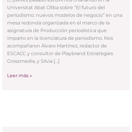
claves
Universitat Abat Oliba sobre “El futuro del
para
periodismo: nuevos modelos de negocio” en una
el
mesa redonda organizada en el marco de la
futuro
asignatura de Producción periodística que
del
imparto en la licenciatura de periodismo. Nos
periodismo
acompañaron Álvaro Martínez, redactor de
ESCACC y consultor de Playbrand Estratègies
Crossmedia, y Silvia […]
Leer más »