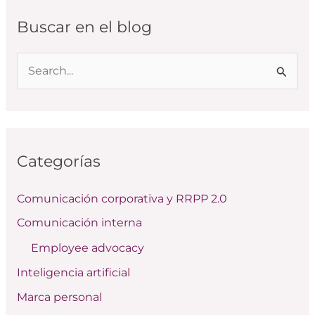
Buscar en el blog
B
u
s
c
Categorías
a
r
Comunicación corporativa y RRPP 2.0
p
Comunicación interna
o
Employee advocacy
r
:
Inteligencia artificial
Marca personal