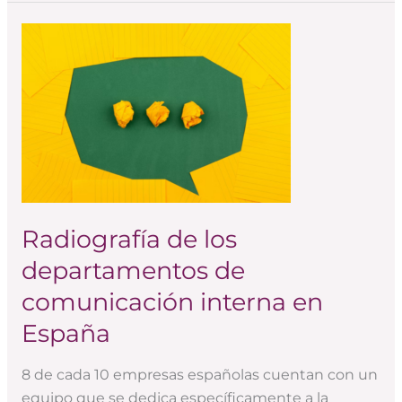
Radiografía
de
los
departamentos
de
comunicación
interna
en
España
Radiografía de los
departamentos de
comunicación interna en
España
8 de cada 10 empresas españolas cuentan con un
equipo que se dedica específicamente a la