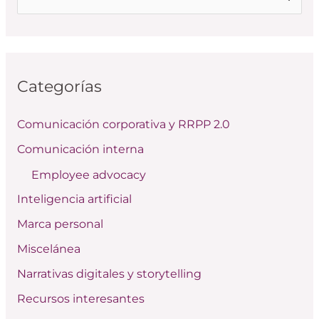
u
s
c
Categorías
a
r
Comunicación corporativa y RRPP 2.0
p
Comunicación interna
o
Employee advocacy
r
:
Inteligencia artificial
Marca personal
Miscelánea
Narrativas digitales y storytelling
Recursos interesantes