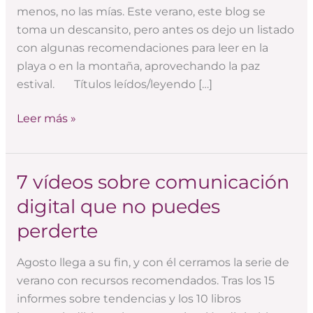
este
menos, no las mías. Este verano, este blog se
verano
toma un descansito, pero antes os dejo un listado
con algunas recomendaciones para leer en la
playa o en la montaña, aprovechando la paz
estival. Títulos leídos/leyendo […]
Leer más »
7 vídeos sobre comunicación
7
vídeos
digital que no puedes
sobre
perderte
comunicación
digital
Agosto llega a su fin, y con él cerramos la serie de
que
verano con recursos recomendados. Tras los 15
no
informes sobre tendencias y los 10 libros
puedes