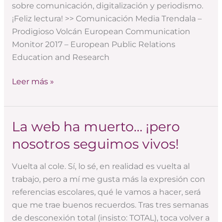
sobre comunicación, digitalización y periodismo.
¡Feliz lectura! >> Comunicación Media Trendala –
Prodigioso Volcán European Communication
Monitor 2017 – European Public Relations
Education and Research
Leer más »
La web ha muerto… ¡pero
La
web
nosotros seguimos vivos!
ha
muerto…
Vuelta al cole. Sí, lo sé, en realidad es vuelta al
¡pero
trabajo, pero a mí me gusta más la expresión con
nosotros
referencias escolares, qué le vamos a hacer, será
seguimos
que me trae buenos recuerdos. Tras tres semanas
vivos!
de desconexión total (insisto: TOTAL), toca volver a