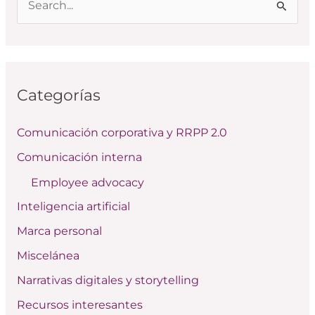
B
u
s
c
Categorías
a
r
Comunicación corporativa y RRPP 2.0
p
Comunicación interna
o
Employee advocacy
r
:
Inteligencia artificial
Marca personal
Miscelánea
Narrativas digitales y storytelling
Recursos interesantes