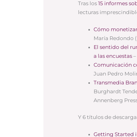
Tras los
15 informes so
lecturas imprescindibl
Cómo monetizar 
María Redondo (L
El sentido del r
a las encuestas
–
Comunicación co
Juan Pedro Moli
Transmedia Bran
Burghardt Tender
Annenberg Press
Y 6 títulos de descarga
Getting Started 