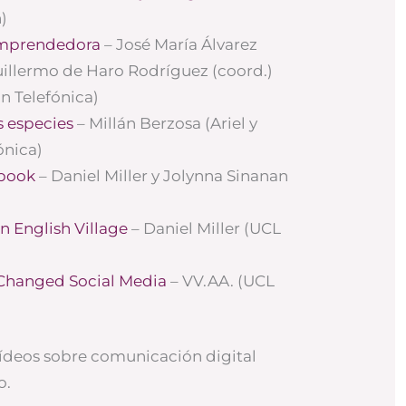
)
emprendedora
– José María Álvarez
uillermo de Haro Rodríguez (coord.)
ón Telefónica)
s especies
– Millán Berzosa (Ariel y
ónica)
ebook
– Daniel Miller y Jolynna Sinanan
n English Village
– Daniel Miller (UCL
Changed Social Media
– VV.AA. (UCL
vídeos sobre comunicación digital
o.