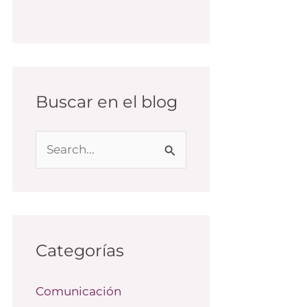
Buscar en el blog
B
u
s
c
a
Categorías
r
Comunicación
p