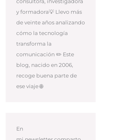
consultora, investigadora
y formadora💡 Llevo más
de veinte años analizando
cómo la tecnología
transforma la
comunicación ✏️ Este
blog, nacido en 2006,
recoge buena parte de
ese viaje 🌐
En
mi
newsletter
comparto