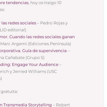
bre tendencias
, hoy os traigo 10
es:
las redes sociales
– Pedro Rojas y
ID editorial)
umor. Cuando las redes sociales ganan
 Marc Argemí (Ediciones Península)
rporativa. Guía de supervivencia
–
na Cañabate (Grupo 5)
ding: Engage Your Audience
–
ich y Jerried Williams (USC
)
 gratuita:
in Transmedia Storytelling
– Robert