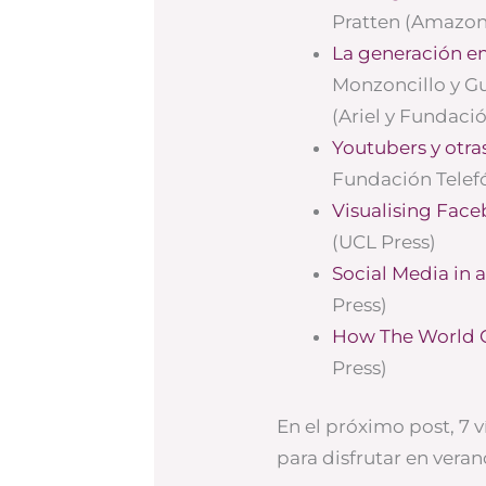
Pratten (Amazon
La generación 
Monzoncillo y G
(Ariel y Fundaci
Youtubers y otra
Fundación Telef
Visualising Fac
(UCL Press)
Social Media in a
Press)
How The World 
Press)
En el próximo post, 7 
para disfrutar en veran