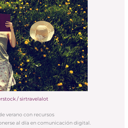
rstock / sirtravelalot
de verano con recursos
erse al día en comunicación digital.