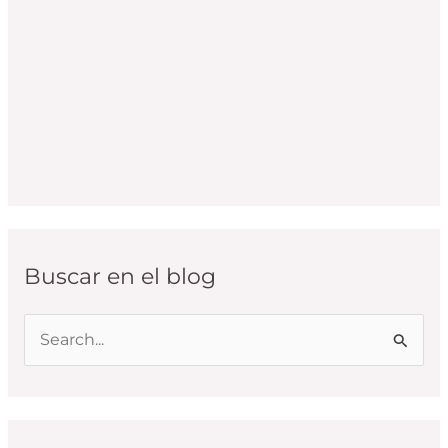
Buscar en el blog
B
u
s
c