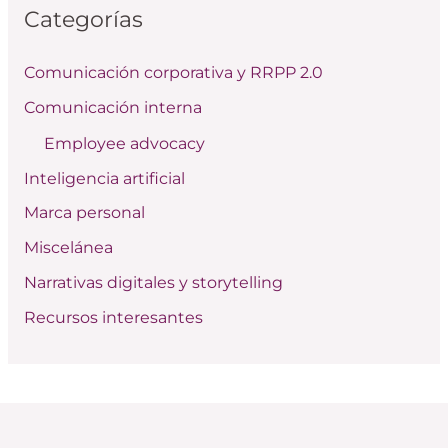
Categorías
a
r
Comunicación corporativa y RRPP 2.0
p
Comunicación interna
o
Employee advocacy
r
:
Inteligencia artificial
Marca personal
Miscelánea
Narrativas digitales y storytelling
Recursos interesantes