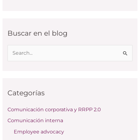
Buscar en el blog
B
u
s
c
Categorías
a
r
Comunicación corporativa y RRPP 2.0
p
Comunicación interna
o
Employee advocacy
r