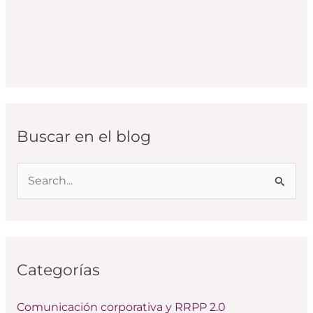
Buscar en el blog
B
u
s
c
Categorías
a
r
Comunicación corporativa y RRPP 2.0