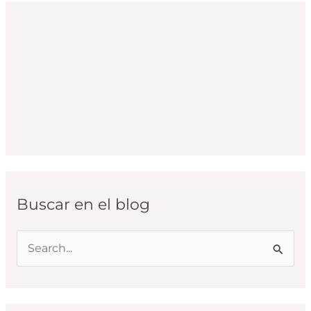
Buscar en el blog
B
u
s