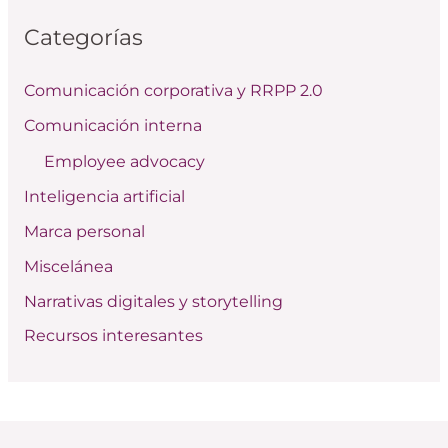
c
Categorías
a
r
Comunicación corporativa y RRPP 2.0
p
Comunicación interna
o
Employee advocacy
r
:
Inteligencia artificial
Marca personal
Miscelánea
Narrativas digitales y storytelling
Recursos interesantes