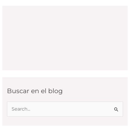
Buscar en el blog
B
u
s