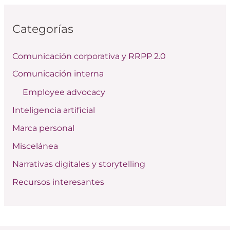
c
Categorías
a
r
Comunicación corporativa y RRPP 2.0
p
Comunicación interna
o
Employee advocacy
r
:
Inteligencia artificial
Marca personal
Miscelánea
Narrativas digitales y storytelling
Recursos interesantes