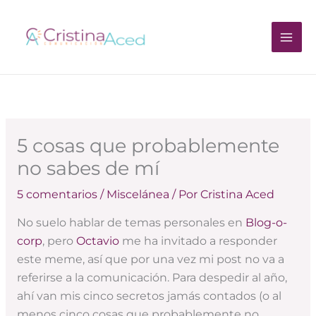
Ir
al
contenido
5 cosas que probablemente
no sabes de mí
5 comentarios
/
Miscelánea
/ Por
Cristina Aced
No suelo hablar de temas personales en
Blog-o-
corp
, pero
Octavio
me ha invitado a responder
este meme, así que por una vez mi post no va a
referirse a la comunicación. Para despedir al año,
ahí van mis cinco secretos jamás contados (o al
menos cinco cosas que probablemente no