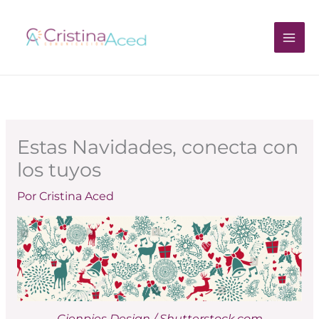
Ir
al
contenido
Estas Navidades, conecta con
los tuyos
Por
Cristina Aced
Cienpies Design / Shutterstock.com