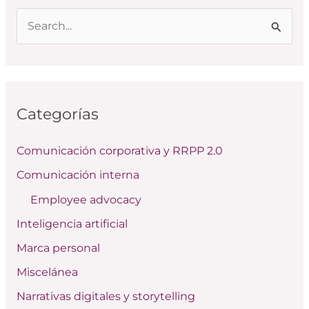
B
u
s
c
Categorías
a
r
Comunicación corporativa y RRPP 2.0
p
Comunicación interna
o
Employee advocacy
r
:
Inteligencia artificial
Marca personal
Miscelánea
Narrativas digitales y storytelling