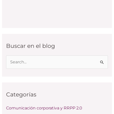
Buscar en el blog
B
u
s
c
Categorías
a
r
Comunicación corporativa y RRPP 2.0
p