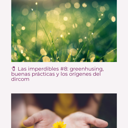
🧷 Las imperdibles #8: greenhusing,
buenas prácticas y los orígenes del
dircom