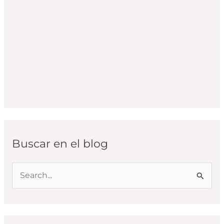
Buscar en el blog
B
u
s