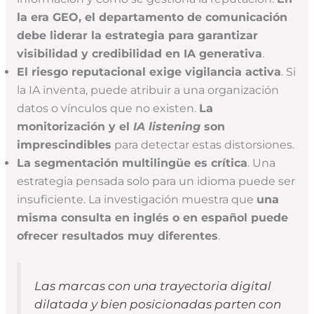
la era GEO, el departamento de comunicación
debe liderar la estrategia para garantizar
visibilidad y credibilidad en IA generativa
.
El riesgo reputacional exige vigilancia activa
. Si
la IA inventa, puede atribuir a una organización
datos o vínculos que no existen.
La
monitorización y el
IA listening
son
imprescindibles
para detectar estas distorsiones.
La segmentación multilingüe es crítica
. Una
estrategia pensada solo para un idioma puede ser
insuficiente. La investigación muestra que
una
misma consulta en inglés o en español puede
ofrecer resultados muy diferentes
.
Las marcas con una trayectoria digital
dilatada y bien posicionadas parten con