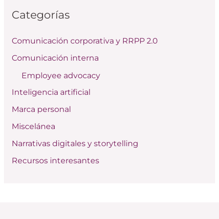
c
Categorías
a
r
Comunicación corporativa y RRPP 2.0
p
Comunicación interna
o
Employee advocacy
r
:
Inteligencia artificial
Marca personal
Miscelánea
Narrativas digitales y storytelling
Recursos interesantes