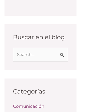
Buscar en el blog
B
u
s
c
a
Categorías
r
Comunicación
p