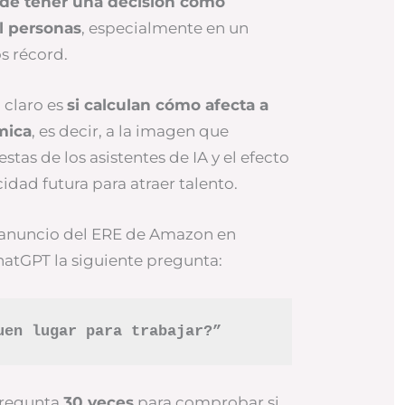
de tener una decisión como
l personas
, especialmente en un
s récord.
 claro es
si calculan cómo afecta a
mica
, es decir, a la imagen que
stas de los asistentes de IA y el efecto
idad futura para atraer talento.
l anuncio del ERE de Amazon en
hatGPT la siguiente pregunta:
uen lugar para trabajar?”
pregunta
30 veces
para comprobar si