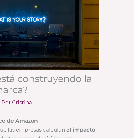
está construyendo la
marca?
/ Por
Cristina
ice de Amazon
ue las empresas calculan
el impacto