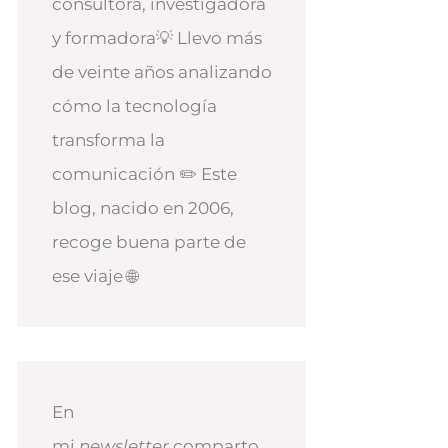
consultora, investigadora
y formadora💡 Llevo más
de veinte años analizando
cómo la tecnología
transforma la
comunicación ✏️ Este
blog, nacido en 2006,
recoge buena parte de
ese viaje 🌐
En
mi
newsletter
comparto