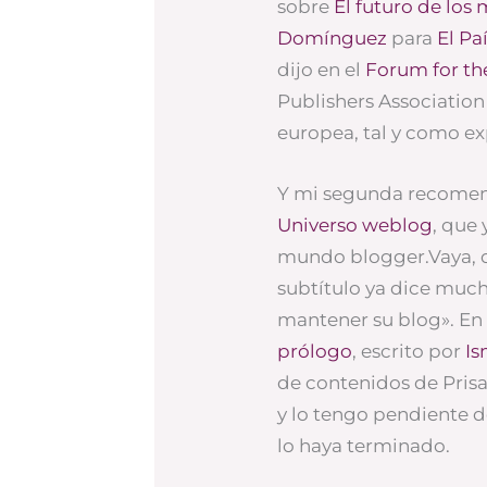
sobre
El futuro de los
Domínguez
para
El Pa
dijo en el
Forum for th
Publishers Associatio
europea, tal y como ex
Y mi segunda recomend
Universo weblog
, que 
mundo blogger.Vaya, qu
subtítulo ya dice much
mantener su blog». En 
prólogo
, escrito por
Is
de contenidos de Pris
y lo tengo pendiente 
lo haya terminado.