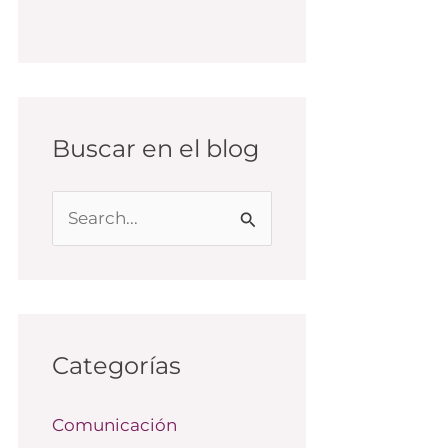
Buscar en el blog
B
u
s
c
a
Categorías
r
Comunicación
p