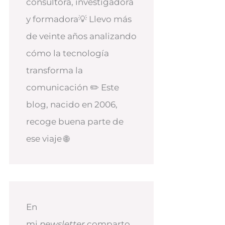
consultora, investigadora
y formadora💡 Llevo más
de veinte años analizando
cómo la tecnología
transforma la
comunicación ✏️ Este
blog, nacido en 2006,
recoge buena parte de
ese viaje 🌐
En
mi
newsletter
comparto