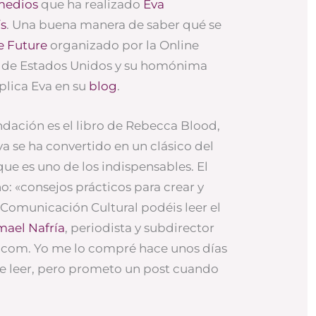
 medios
que ha realizado
Eva
ís
. Una buena manera de saber qué se
e Future
organizado por la Online
n de Estados Unidos y su homónima
plica Eva en su
blog
.
ación es el libro de Rebecca Blood,
ya se ha convertido en un clásico del
e es uno de los indispensables. El
o: «consejos prácticos para crear y
Comunicación Cultural podéis leer el
mael Nafría
, periodista y subdirector
acom. Yo me lo compré hace unos días
de leer, pero prometo un post cuando