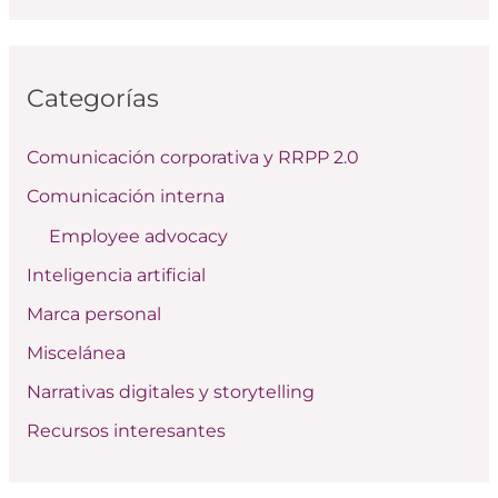
s
c
Categorías
a
r
Comunicación corporativa y RRPP 2.0
p
Comunicación interna
o
Employee advocacy
r
:
Inteligencia artificial
Marca personal
Miscelánea
Narrativas digitales y storytelling
Recursos interesantes