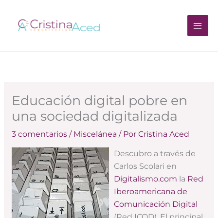
Ir
al
contenido
Educación digital pobre en
una sociedad digitalizada
3 comentarios
/
Miscelánea
/ Por
Cristina Aced
Descubro a través de
Carlos Scolari en
Digitalismo.com
la
Red
Iberoamericana de
Comunicación Digital
(Red ICOD). El principal