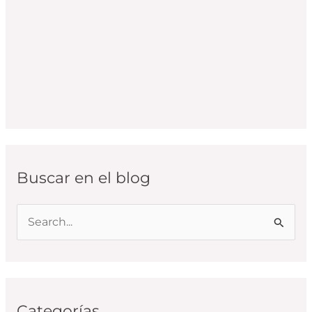
Buscar en el blog
B
u
s
c
Categorías
a