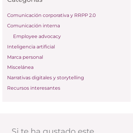
r
Comunicación corporativa y RRPP 2.0
p
Comunicación interna
o
Employee advocacy
r
:
Inteligencia artificial
Marca personal
Miscelánea
Narrativas digitales y storytelling
Recursos interesantes
Si te ha gustado este