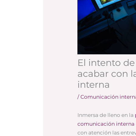
El intento d
acabar con 
interna
/
Comunicación intern
Inmersa de lleno en la
comunicación interna
con atención las entr