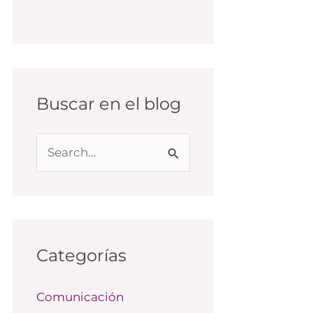
Buscar en el blog
B
u
s
c
a
Categorías
r
Comunicación
p