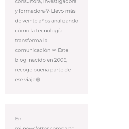
consultora, investigadora
y formadora💡 Llevo más
de veinte años analizando
cómo la tecnología
transforma la
comunicación ✏️ Este
blog, nacido en 2006,
recoge buena parte de
ese viaje 🌐
En
mi
newsletter
comparto