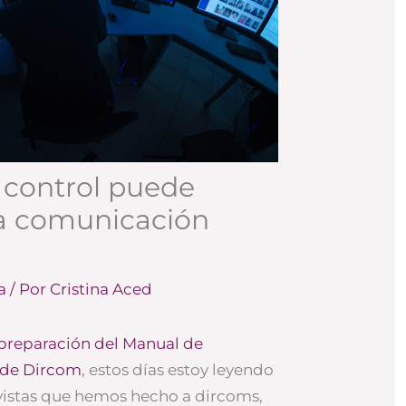
e control puede
la comunicación
a
/ Por
Cristina Aced
preparación del Manual de
 de Dircom
, estos días estoy leyendo
evistas que hemos hecho a dircoms,