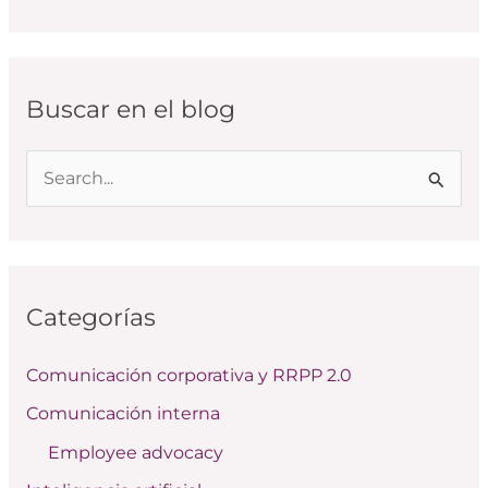
Buscar en el blog
B
u
s
c
Categorías
a
r
Comunicación corporativa y RRPP 2.0
p
Comunicación interna
o
Employee advocacy
r
: