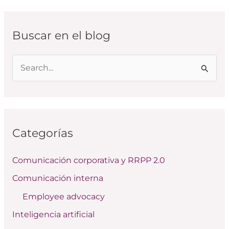
Buscar en el blog
B
u
s
c
Categorías
a
r
Comunicación corporativa y RRPP 2.0
p
Comunicación interna
o
Employee advocacy
r
:
Inteligencia artificial