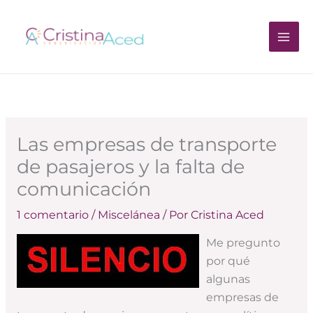
Ir
al
contenido
Las empresas de transporte
de pasajeros y la falta de
comunicación
1 comentario
/
Miscelánea
/ Por
Cristina Aced
Me pregunto
por qué
algunas
empresas de