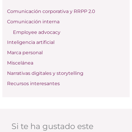
r
Comunicación corporativa y RRPP 2.0
p
Comunicación interna
o
Employee advocacy
r
:
Inteligencia artificial
Marca personal
Miscelánea
Narrativas digitales y storytelling
Recursos interesantes
Si te ha gustado este