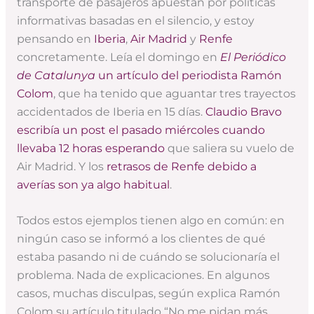
transporte de pasajeros apuestan por políticas
informativas basadas en el silencio, y estoy
pensando en
Iberia
,
Air Madrid
y
Renfe
concretamente. Leía el domingo en
El Periódico
de Catalunya
un artículo del periodista Ramón
Colom
, que ha tenido que aguantar tres trayectos
accidentados de Iberia en 15 días.
Claudio Bravo
escribía un post el pasado miércoles cuando
llevaba 12 horas esperando
que saliera su vuelo de
Air Madrid. Y los
retrasos de Renfe debido a
averías son ya algo habitual
.
Todos estos ejemplos tienen algo en común: en
ningún caso se informó a los clientes de qué
estaba pasando ni de cuándo se solucionaría el
problema. Nada de explicaciones. En algunos
casos, muchas disculpas, según explica Ramón
Colom su artículo titulado “No me pidan más