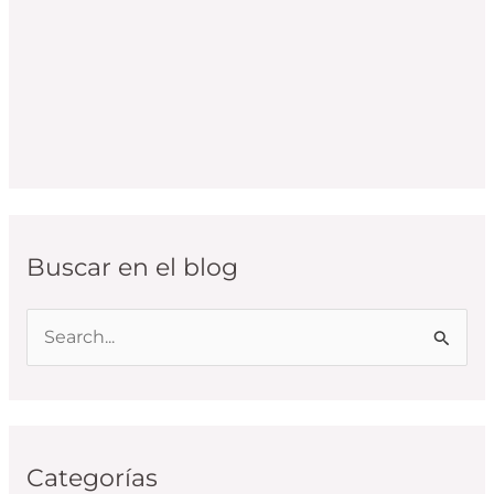
Buscar en el blog
B
u
s
c
Categorías
a