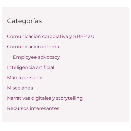
s
c
Categorías
a
r
Comunicación corporativa y RRPP 2.0
p
Comunicación interna
o
Employee advocacy
r
:
Inteligencia artificial
Marca personal
Miscelánea
Narrativas digitales y storytelling
Recursos interesantes