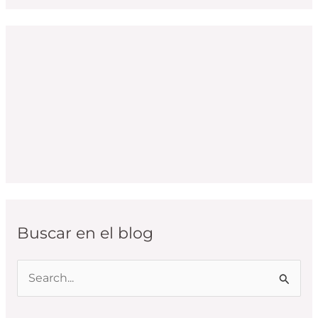
Buscar en el blog
B
u