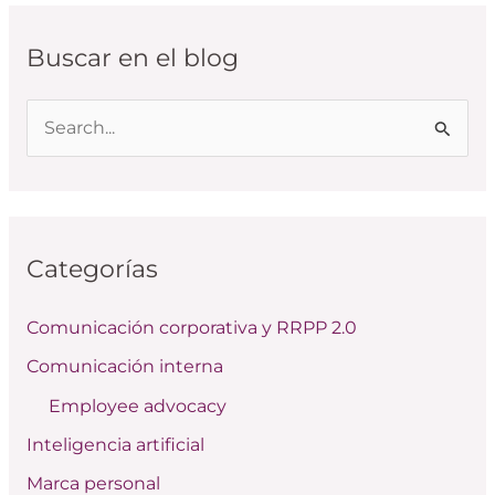
Buscar en el blog
B
u
s
c
Categorías
a
r
Comunicación corporativa y RRPP 2.0
p
Comunicación interna
o
Employee advocacy
r
:
Inteligencia artificial
Marca personal