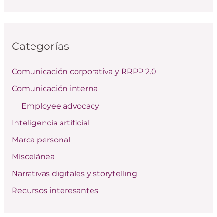
u
s
c
Categorías
a
r
Comunicación corporativa y RRPP 2.0
p
Comunicación interna
o
Employee advocacy
r
:
Inteligencia artificial
Marca personal
Miscelánea
Narrativas digitales y storytelling
Recursos interesantes