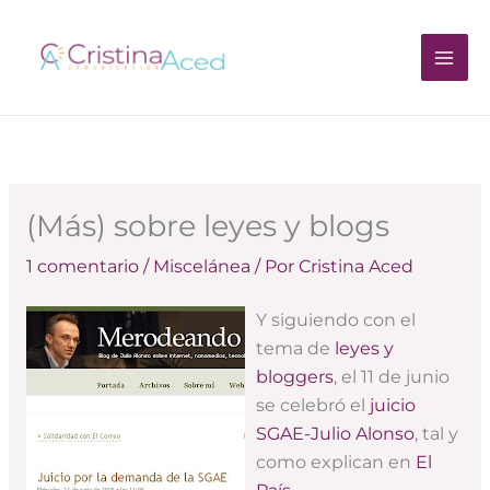
Ir
al
contenido
(Más) sobre leyes y blogs
1 comentario
/
Miscelánea
/ Por
Cristina Aced
Y siguiendo con el
tema de
leyes y
bloggers
, el 11 de junio
se celebró el
juicio
SGAE-Julio Alonso
, tal y
como explican en
El