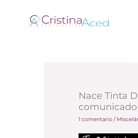
Ir
al
contenido
Nace Tinta Di
comunicado
1 comentario
/
Miscelá