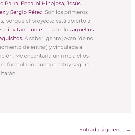
o Parra
,
Encarni Hinojosa
,
Jesús
ez
y
Sergio Pérez
. Son los primeros
s, porque el proyecto está abierto a
s e
invitan a unirse
a a todos
aquellos
equisitos
. A saber: gente joven (de no
omento de entrar) y vinculada al
ión. Me encantaría unirme a ellos,
o el formulario, aunque estoy segura
ltarán.
Entrada siguiente
→