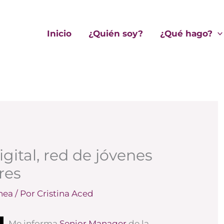
Inicio
¿Quién soy?
¿Qué hago?
gital, red de jóvenes
res
nea
/ Por
Cristina Aced
Me informa
Senior Manager
de la