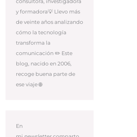
consultora, investigadora
y formadora💡 Llevo más
de veinte años analizando
cómo la tecnología
transforma la
comunicación ✏️ Este
blog, nacido en 2006,
recoge buena parte de
ese viaje 🌐
En
mi
newsletter
comparto