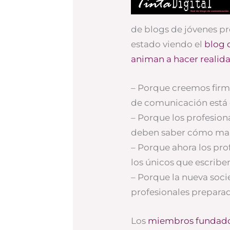
de blogs de jóvenes pr
estado viendo el
blog 
animan a hacer realidad
– Porque creemos fir
de comunicación está
– Porque los profesion
deben saber cómo man
– Porque ahora los pro
los únicos que escribe
– Porque la nueva soc
profesionales prepara
Los
miembros fundad