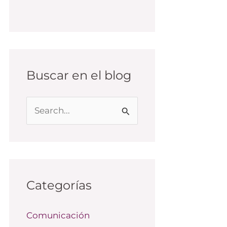
Buscar en el blog
B
u
s
c
a
Categorías
r
Comunicación
p