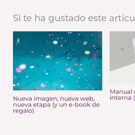
Si te ha gustado este artíc
Manual 
interna 
Nueva imagen, nueva web,
nueva etapa (y un e-book de
regalo)